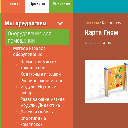
Главная
Проекты
Контакты
Мы предлагаем
Главная
 \ Карта Гном
Карта Гном
Оборудование для
помещений
Артикул:
СО 4.015
Мягкое игровое
оборудование
Элементы мягких
комплексов
Контурные игрушки
Развивающие мягкие
модули. Игровые
наборы
Развивающие мягкие
модули. Дидактика
Детская мебель
Спортивные
комплексы