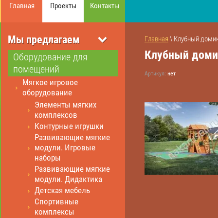
Главная
Проекты
Контакты
Мы предлагаем
Главная
 \ Клубный домик
Клубный домик
Оборудование для
помещений
Артикул:
нет
Мягкое игровое
оборудование
Элементы мягких
комплексов
Контурные игрушки
Развивающие мягкие
модули. Игровые
наборы
Развивающие мягкие
модули. Дидактика
Детская мебель
Спортивные
комплексы