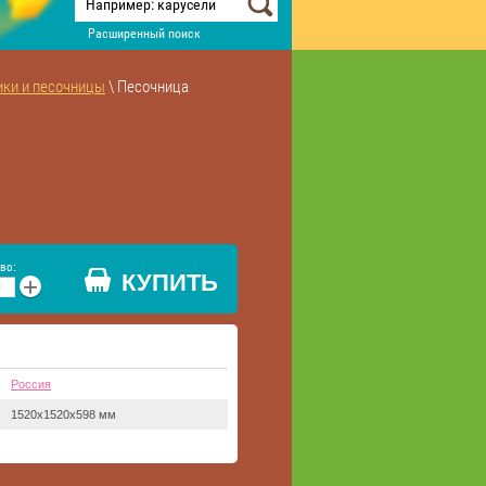
Расширенный поиск
ки и песочницы
 \ Песочница
во:
КУПИТЬ
+
Россия
1520х1520х598 мм