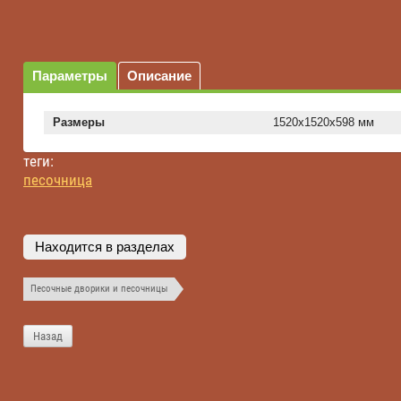
Параметры
Описание
Размеры
1520х1520х598 мм
теги:
песочница
Находится в разделах
Песочные дворики и песочницы
Назад