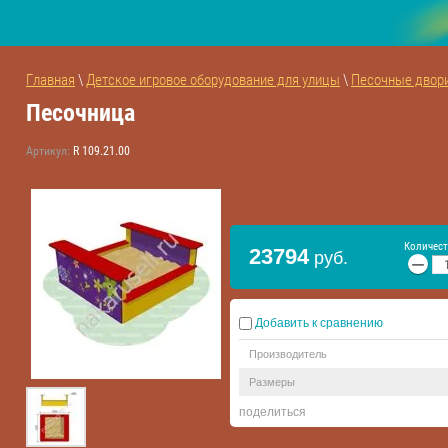
Главная
 \ 
Детское игровое оборудование для улицы
 \ 
Песочные двори
Песочница
Артикул:
R 109.21.00
Количест
23794
руб.
−
Добавить к сравнению
Производитель
Размеры
поделиться