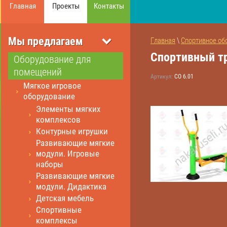
Главная
Проекты
Контакты
Мы предлагаем
Главная
 \ 
Спортивное об
Спортивный т
Оборудование для
помещений
Артикул:
СО 6.01
Мягкое игровое
оборудование
Элементы мягких
комплексов
Контурные игрушки
Развивающие мягкие
модули. Игровые
наборы
Развивающие мягкие
модули. Дидактика
Детская мебель
Спортивные
комплексы